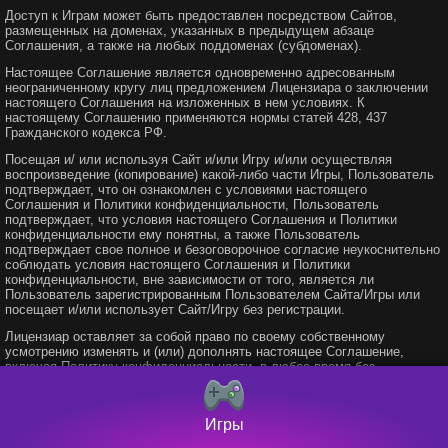
Доступ к Играм может быть предоставлен посредством Сайтов,
размещенных на доменах, указанных в предыдущем абзаце
Соглашения, а также на любых поддоменах (субдоменах).
Настоящее Соглашение является одновременно адресованным
неограниченному кругу лиц предложением Лицензиара о заключении
настоящего Соглашения на изложенных в нем условиях. К
настоящему Соглашению применяются нормы статей 428, 437
Гражданского кодекса РФ.
Посещая и/ или используя Сайт и/или Игру и/или осуществляя
воспроизведение (копирование) какой-либо части Игры, Пользователь
подтверждает, что он ознакомлен с условиями настоящего
Соглашения и Политики конфиденциальности, Пользователь
подтверждает, что условия настоящего Соглашения и Политики
конфиденциальности ему понятны, а также Пользователь
подтверждает свое полное и безоговорочное согласие неукоснительно
соблюдать условия настоящего Соглашения и Политики
конфиденциальности, вне зависимости от того, является ли
Пользователь зарегистрированным Пользователем Сайта/Игры или
посещает и/или использует Сайт/Игру без регистрации.
Лицензиар оставляет за собой право по своему собственному
усмотрению изменять и (или) дополнять настоящее Соглашение,
включая Политику конфиденциальности, в любое время без
предварительного и (или) последующего уведомления. Изменения,
вносимые в Соглашение, включая Политику конфиденциальности,
будут публиковаться на данной странице Сайта, имеющей постоянный
Игры
адрес
https://vmmo.mobi/agreement
, в рамках текста Соглашения и
Политики конфиденциальности в новой редакции. Изменения и/или