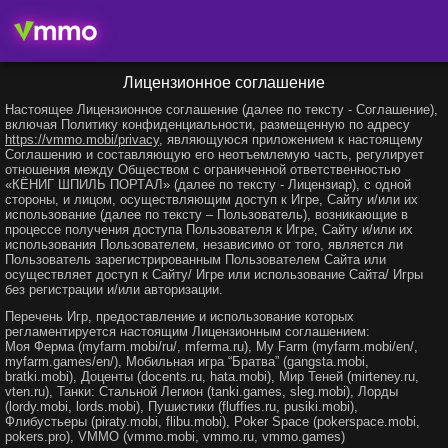
Лицензионное соглашение
Настоящее Лицензионное соглашение (далее по тексту - Соглашение),
включая Политику конфиденциальности, размещенную по адресу
https://vmmo.mobi/privacy
, являющуюся приложением к настоящему
Соглашению и составляющую его неотъемлемую часть, регулирует
отношения между Обществом с ограниченной ответственностью
«КЁНИГ ШПИЛЬ ПОРТАЛ» (далее по тексту - Лицензиар), с одной
стороны, и лицом, осуществляющим доступ к Игре, Сайту и/или их
использование (далее по тексту – Пользователь), возникающие в
процессе получения доступа Пользователя к Игре, Сайту и/или их
использования Пользователем, независимо от того, является ли
Пользователь зарегистрированным Пользователем Сайта или
осуществляет доступ к Сайту/ Игре или использование Сайта/ Игры
без регистрации и/или авторизации.
Перечень Игр, предоставление и использование которых
регламентируется настоящим Лицензионным соглашением:
Моя Ферма (myfarm.mobi/ru/, mferma.ru), My Farm (myfarm.mobi/en/,
myfarm.games/en/), Мобильная игра “Братва” (gangsta.mobi,
bratki.mobi), Доценты (docents.ru, hata.mobi), Мир Теней (mirteney.ru,
vten.ru), Танки: Стальной Легион (tanki.games, sleg.mobi), Лорды
(lordy.mobi, lords.mobi), Пушистики (fluffies.ru, pusiki.mobi),
Флибустьеры (piraty.mobi, flibu.mobi), Poker Space (pokerspace.mobi,
pokers.pro), VMMO (vmmo.mobi, vmmo.ru, vmmo.games)